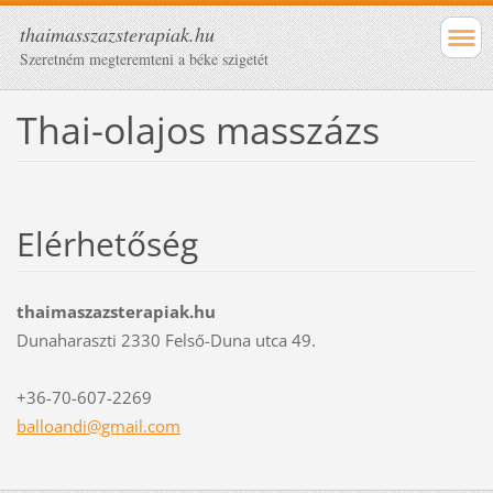
thaimasszazsterapiak.hu
Szeretném megteremteni a béke szigetét
Thai-olajos masszázs
Elérhetőség
thaimaszazsterapiak.hu
Dunaharaszti 2330 Felső-Duna utca 49.
+36-70-607-2269
balloand
i@gmail.
com