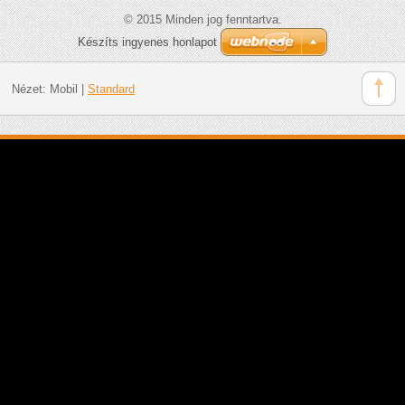
© 2015 Minden jog fenntartva.
Készíts ingyenes honlapot
Nézet:
Mobil
|
Standard