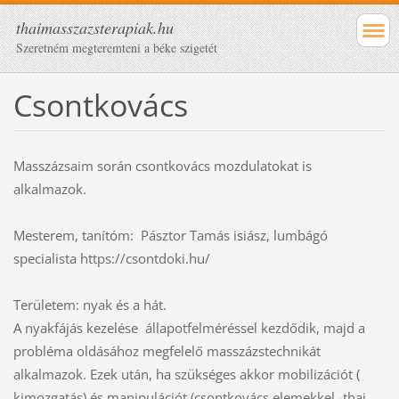
thaimasszazsterapiak.hu
Szeretném megteremteni a béke szigetét
Csontkovács
Masszázsaim során csontkovács mozdulatokat is
alkalmazok.
Mesterem, tanítóm: Pásztor Tamás isiász, lumbágó
specialista https://csontdoki.hu/
Területem: nyak és a hát.
A nyakfájás kezelése állapotfelméréssel kezdődik, majd a
probléma oldásához megfelelő masszázstechnikát
alkalmazok. Ezek után, ha szükséges akkor mobilizációt (
kimozgatás) és manipulációt (csontkovács elemekkel -thai